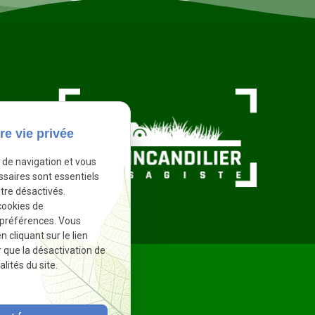
re vie privée
e de navigation et vous
ssaires sont essentiels
tre désactivés.
cookies de
 préférences. Vous
cliquant sur le lien
r que la désactivation de
lités du site.