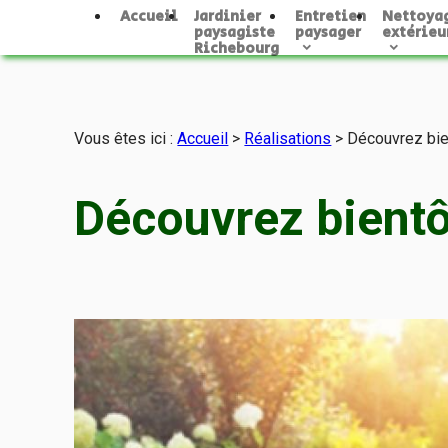
Panneau de gestion des cookies
Accueil
Jardinier
Entretien
Nettoya
paysagiste
paysager
extérieu
Richebourg
Vous êtes ici :
Accueil
>
Réalisations
>
Découvrez bien
Découvrez bientôt