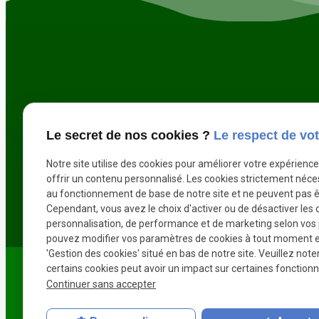
Le secret de nos cookies ?
Le respect de vot
Notre site utilise des cookies pour améliorer votre expérienc
offrir un contenu personnalisé. Les cookies strictement néce
au fonctionnement de base de notre site et ne peuvent pas ê
Cependant, vous avez le choix d'activer ou de désactiver les 
personnalisation, de performance et de marketing selon vos
pouvez modifier vos paramètres de cookies à tout moment en 
'Gestion des cookies' situé en bas de notre site. Veuillez note
Plan
certains cookies peut avoir un impact sur certaines fonctionna
Secteur
du
RICHEBOURG
Continuer sans accepter
site
Du
Mentions
lundi au